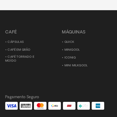
CAFÉ
MÁQUINAS
CÁPSULAS
QUICK
CAFÉ EM GRÃO
MINIQOOL
CAFÉ TORRADO E
ICONIQ
MOÍDO
MINI MILKQOOL
Pagamento Seguro