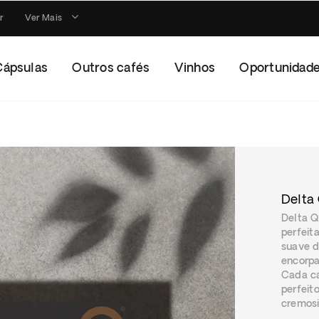
r
Ver Mais
Cápsulas
Outros cafés
Vinhos
Oportunidad
Delta
Delta 
perfeit
suave d
encorpa
Cada cá
perfeit
cremosi