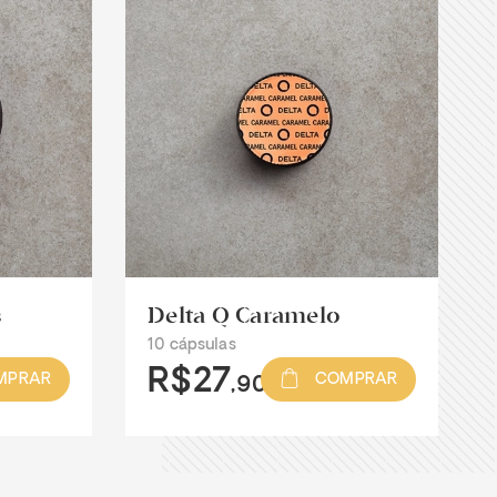
s
Delta Q Caramelo
10 cápsulas
R$27
MPRAR
COMPRAR
,90