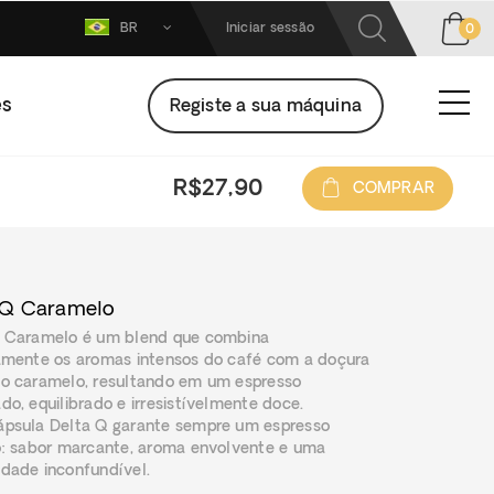
BR
Iniciar sessão
0
es
Registe a sua máquina
R$27,90
COMPRAR
 Q Caramelo
Q Caramelo é um blend que combina
amente os aromas intensos do café com a doçura
o caramelo, resultando em um espresso
do, equilibrado e irresistívelmente doce.
psula Delta Q garante sempre um espresso
o: sabor marcante, aroma envolvente e uma
dade inconfundível.