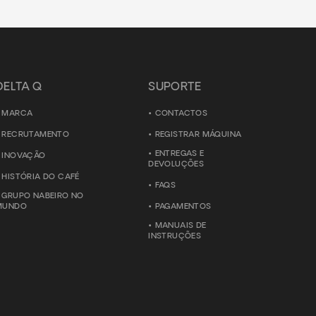
DELTA Q
SUPORTE
MARCA
CONTACTOS
RECRUTAMENTO
REGISTRAR MÁQUINA
ENTREGAS E
INOVAÇÃO
DEVOLUÇÕES
HISTÓRIA DO CAFÉ
FAQS
GRUPO NABEIRO NO
MUNDO
PAGAMENTOS
MANUAIS DE
INSTRUÇÕES