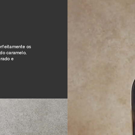
rfeitamente os
 do caramelo,
brado e