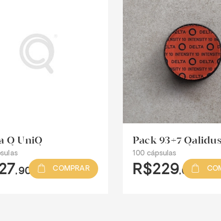
a Q UniQ
Pack 93+7 Qalidu
sulas
100 cápsulas
27
R$229
COMPRAR
CO
,90
,00