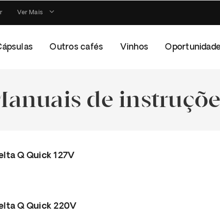
r
Ver Mais
Cápsulas
Outros cafés
Vinhos
Oportunidad
Manuais de instruçõe
elta Q Quick 127V
elta Q Quick 220V