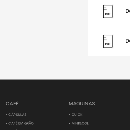
D
D
CAFÉ
MÁQUINAS
CÁPSULAS
QUICK
CAFÉ EM GRÃO
MINIQOOL