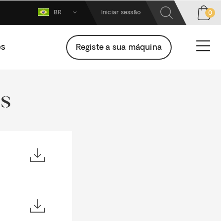
BR
Iniciar sessão
0
es
Registe a sua máquina
s