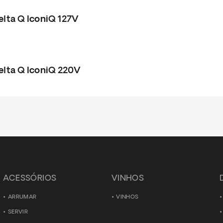
elta Q IconiQ 127V
elta Q IconiQ 220V
ACESSÓRIOS
VINHOS
ARRUMAR
VINHOS
SERVIR