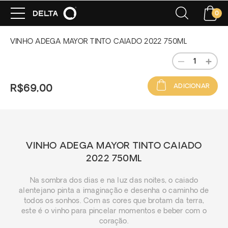
0
VINHO ADEGA MAYOR TINTO CAIADO 2022 750ML
ADICIONAR
R$69,00
VINHO ADEGA MAYOR TINTO CAIADO
2022 750ML
Na sombra dos dias e na luz das noites, o caiado
alentejano pinta a imaginação e desenha o caminho de
todos os sonhos. Com as cores que brotam da terra,
este é o vinho para pincelar momentos e beber com o
coração.