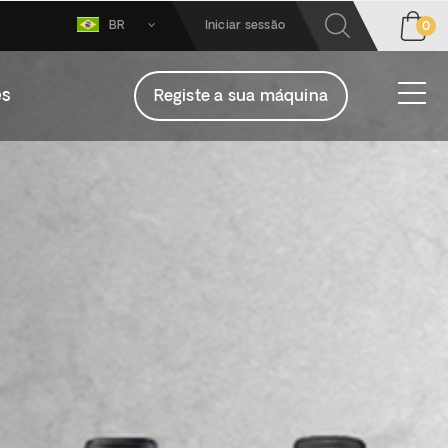
BR
Iniciar sessão
0
es
Registe a sua máquina