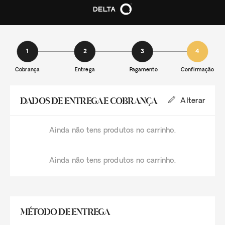
1
2
3
4
Cobrança
Entrega
Pagamento
Confirmação
DADOS DE ENTREGA E COBRANÇA
Alterar
Ainda não tens produtos no carrinho.
Ainda não tens produtos no carrinho.
MÉTODO DE ENTREGA