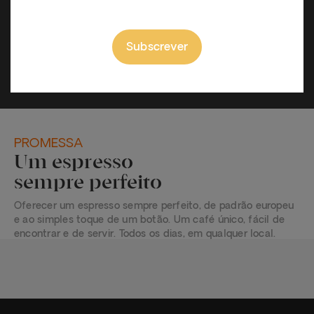
COMPRAR
Subscrever
PROMESSA
Um espresso
sempre perfeito
Oferecer um espresso sempre perfeito, de padrão europeu
e ao simples toque de um botão. Um café único, fácil de
encontrar e de servir. Todos os dias, em qualquer local.
VER CÁPSULAS